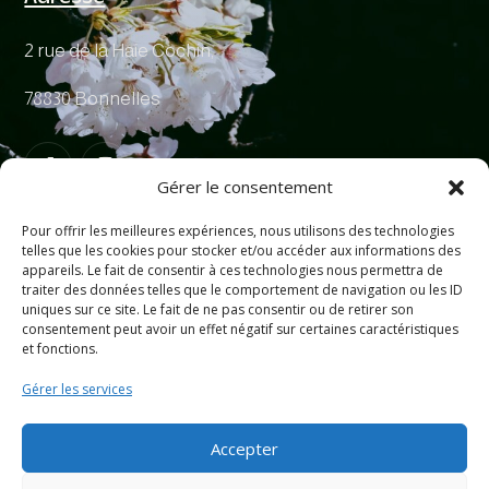
2 rue de la Haie Cochin,
78830 Bonnelles
Gérer le consentement
Pour offrir les meilleures expériences, nous utilisons des technologies
telles que les cookies pour stocker et/ou accéder aux informations des
Me Contacter
appareils. Le fait de consentir à ces technologies nous permettra de
traiter des données telles que le comportement de navigation ou les ID
uniques sur ce site. Le fait de ne pas consentir ou de retirer son
erika@surmonchemindelumiere.fr
consentement peut avoir un effet négatif sur certaines caractéristiques
et fonctions.
06 69 42 82 26
Gérer les services
Accepter