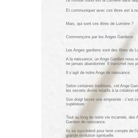
Le monde subtil est la Lumière dans laqu
Et communiquer avec ces êtres est à no
Mais, qui sont ces êtres de Lumière ?
Commençons par les Anges Gardiens :
Les Anges gardiens sont des êtres de Lu
A la naissance, un Ange Gardien nous est
ne jamais abandonner. Il transmet nos pr
Il s’agit de notre Ange de naissance.
Selon certaines traditions, cet Ange Gar
les secrets divins relatifs à la création
Son doigt laisse une empreinte : c’est ce
supérieure.
Tout au long de notre vie incarnée, des
Gardien de naissance.
Ils se succèdent pour tenir compte de l
grande évolution spirituelle.