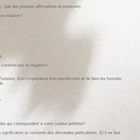
: que des phrases affirmatives et positives)
us exaucer !
s
 n’entend pas la négation !
nivers, d’où l’importance d’en prendre soin et de bien les formuler
de.
?
lles qui correspondent à votre couleur préférée?
ignification et concerne des demandes particulières. Et il ne faut