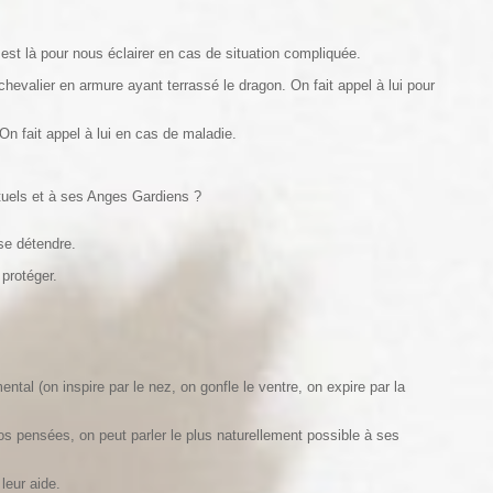
 est là pour nous éclairer en cas de situation compliquée.
chevalier en armure ayant terrassé le dragon. On fait appel à lui pour
On fait appel à lui en cas de maladie.
uels et à ses Anges Gardiens ?
se détendre.
protéger.
tal (on inspire par le nez, on gonfle le ventre, on expire par la
s pensées, on peut parler le plus naturellement possible à ses
leur aide.