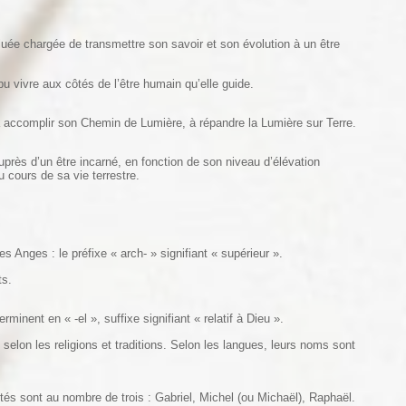
uée chargée de transmettre son savoir et son évolution à un être
 vivre aux côtés de l’être humain qu’elle guide.
à accomplir son Chemin de Lumière, à répandre la Lumière sur Terre.
près d’un être incarné, en fonction de son niveau d’élévation
au cours de sa vie terrestre.
s Anges : le préfixe « arch- » signifiant « supérieur ».
ts.
nent en « -el », suffixe signifiant « relatif à Dieu ».
elon les religions et traditions. Selon les langues, leurs noms sont
s sont au nombre de trois : Gabriel, Michel (ou Michaël), Raphaël.