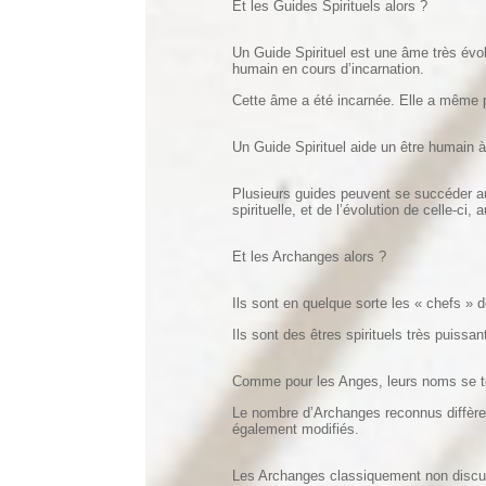
Et les Guides Spirituels alors ?
Un Guide Spirituel est une âme très évol
humain en cours d’incarnation.
Cette âme a été incarnée. Elle a même pu
Un Guide Spirituel aide un être humain 
Plusieurs guides peuvent se succéder au
spirituelle, et de l’évolution de celle-ci, 
Et les Archanges alors ?
Ils sont en quelque sorte les « chefs » de
Ils sont des êtres spirituels très puissan
Comme pour les Anges, leurs noms se termi
Le nombre d’Archanges reconnus diffère s
également modifiés.
Les Archanges classiquement non discuté