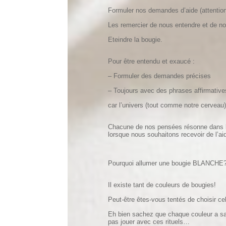
Formuler nos demandes d’aide (attention 
Les remercier de nous entendre et de no
Eteindre la bougie.
Pour être entendu et exaucé :
– Formuler des demandes précises
– Toujours avec des phrases affirmative
car l’univers (tout comme notre cerveau)
Chacune de nos pensées résonne dans l’u
lorsque nous souhaitons recevoir de l’ai
Pourquoi allumer une bougie BLANCHE
Il existe tant de couleurs de bougies!
Peut-être êtes-vous tentés de choisir ce
Eh bien sachez que chaque couleur a sa s
pas jouer avec ces rituels…