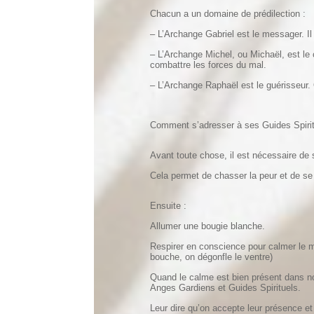
Chacun a un domaine de prédilection :
– L’Archange Gabriel est le messager. Il
– L’Archange Michel, ou Michaël, est le 
combattre les forces du mal.
– L’Archange Raphaël est le guérisseur. 
Comment s’adresser à ses Guides Spirit
Avant toute chose, il est nécessaire de 
Cela permet de chasser la peur et de se 
Ensuite :
Allumer une bougie blanche.
Respirer en conscience pour calmer le men
bouche, on dégonfle le ventre)
Quand le calme est bien présent dans no
Anges Gardiens et Guides Spirituels.
Leur dire qu’on accepte leur présence et 