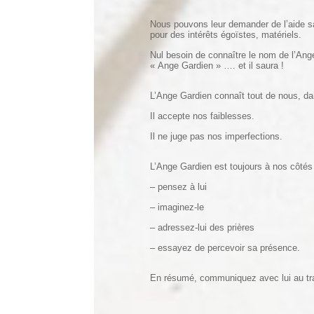
Nous pouvons leur demander de l’aide sa
pour des intérêts égoïstes, matériels.
Nul besoin de connaître le nom de l’An
« Ange Gardien » …. et il saura !
L’Ange Gardien connaît tout de nous, dan
Il accepte nos faiblesses.
Il ne juge pas nos imperfections.
L’Ange Gardien est toujours à nos côtés m
– pensez à lui
– imaginez-le
– adressez-lui des prières
– essayez de percevoir sa présence.
En résumé, communiquez avec lui au tr