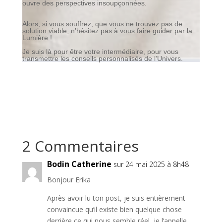
ouvre des perspectives insoupçonnées.
Alors, si vous souffrez, que vous ne trouvez pas de
solution viable, n’hésitez pas à vous faire guider par la
Lumière !
Je suis là pour être votre intermédiaire, pour vous
transmettre les conseils personnalisés de l’Univers.
2 Commentaires
Bodin Catherine
sur 24 mai 2025 à 8h48
Bonjour Erika
Après avoir lu ton post, je suis entièrement
convaincue qu’il existe bien quelque chose
derrière ce qui nous semble réel, je l’appelle