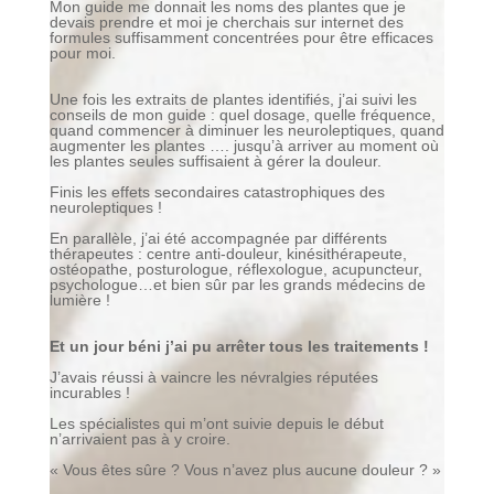
Mon guide me donnait les noms des plantes que je
devais prendre et moi je cherchais sur internet des
formules suffisamment concentrées pour être efficaces
pour moi.
Une fois les extraits de plantes identifiés, j’ai suivi les
conseils de mon guide : quel dosage, quelle fréquence,
quand commencer à diminuer les neuroleptiques, quand
augmenter les plantes …. jusqu’à arriver au moment où
les plantes seules suffisaient à gérer la douleur.
Finis les effets secondaires catastrophiques des
neuroleptiques !
En parallèle, j’ai été accompagnée par différents
thérapeutes : centre anti-douleur, kinésithérapeute,
ostéopathe, posturologue, réflexologue, acupuncteur,
psychologue…et bien sûr par les grands médecins de
lumière !
Et un jour béni j’ai pu arrêter tous les traitements !
J’avais réussi à vaincre les névralgies réputées
incurables !
Les spécialistes qui m’ont suivie depuis le début
n’arrivaient pas à y croire.
« Vous êtes sûre ? Vous n’avez plus aucune douleur ? »