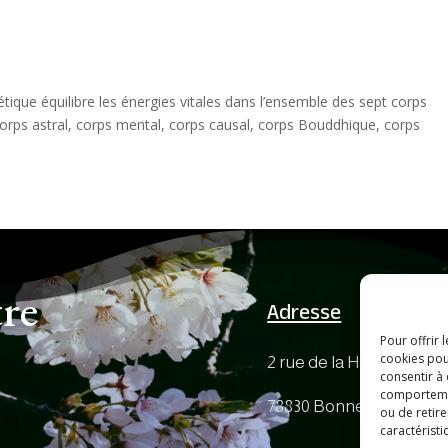
tique équilibre les énergies vitales dans l’ensemble des sept corps
corps astral, corps mental, corps causal, corps Bouddhique, corps
tre
Adresse
Pour offrir 
cookies pou
2 rue de la Haie Cochin,
consentir à
comportement
78830 Bonnelles
ou de retire
caractéristi