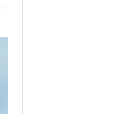
 de
les