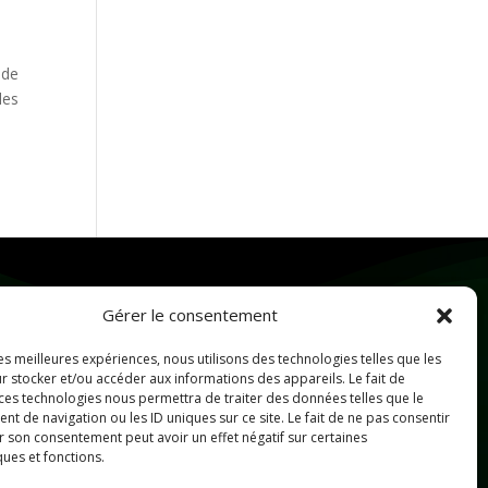
 de
les
Gérer le consentement
Me Contacter
les meilleures expériences, nous utilisons des technologies telles que les
r stocker et/ou accéder aux informations des appareils. Le fait de
erika@surmonchemindelumiere.fr
 ces technologies nous permettra de traiter des données telles que le
 de navigation ou les ID uniques sur ce site. Le fait de ne pas consentir
06 69 42 82 26
r son consentement peut avoir un effet négatif sur certaines
ques et fonctions.