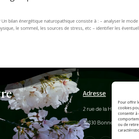
? Un bilan énergétique naturopathique consiste à : – analyser le mode
é physique, le sommeil, les sources de stress, etc – identifier les éventuel
tre
Adresse
Pour offrir 
cookies pou
2 rue de la Haie Cochin,
consentir à
comportement
78830 Bonnelles
ou de retire
caractéristi